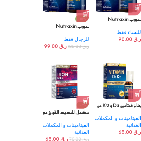
حبوب Nutraxin
-18%
Multivitamin للنساء
حبوب Nutraxin
60 قرص
Multivitamin للرجال
للنساء فقط
60 حبة
ر.ق
90.00
للرجال فقط
ر.ق
99.00
ر.ق
120.00
بخاخ فيتامين D3 و K2 من
-7%
Nutraxin 30 مل
مكمل الحديد القوي مع
فيتامين سي 30 قرص
الفيتامينات و المكملات
Nutraxin Iron Max
الغذائية
الفيتامينات و المكملات
ر.ق
65.00
الغذائية
ر.ق
65.00
ر.ق
70.00