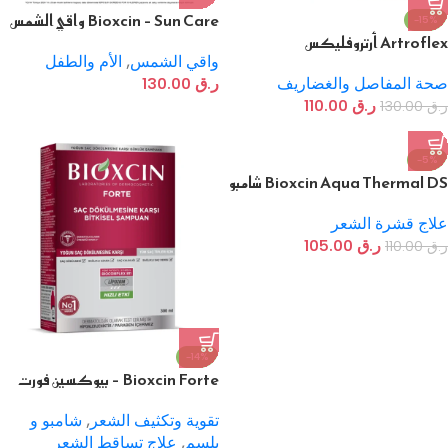
Bioxcin – Sun Care واقي الشمس
-15%
Artroflex أرتروفليكس
للأطفال
واقي الشمس
,
الأم والطفل
صحة المفاصل والغضاريف
ر.ق
130.00
ر.ق
110.00
ر.ق
130.00
-5%
Bioxcin Aqua Thermal DS شامبو
مكثف مضاد للقشرة
علاج قشرة الشعر
ر.ق
105.00
ر.ق
110.00
-14%
Bioxcin Forte – بيوكسين فورت
شامبو ضد تساقط الشعر
تقوية وتكثيف الشعر
,
شامبو و
بلسم
,
علاج تساقط الشعر