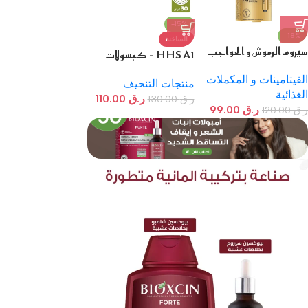
-15%
-18%
الساخنة
سيروم الرموش و الحواجب
HHS A1 – كبسولات
من بيوكسين
التخسيس و التنحيف
الفيتامينات و المكملات
العشبية
منتجات التنحيف
الغذائية
ر.ق
110.00
ر.ق
130.00
ر.ق
99.00
ر.ق
120.00