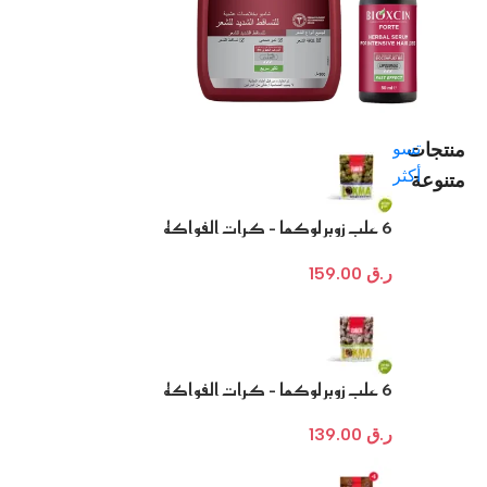
منتجات
تسوق
أكثر
متنوعة
6 علب زوبر لوكما – كرات الفواكه
المغطاة بالفستق العنتابي وحشوة
كريمة البندق والكاكاو
ر.ق
159.00
6 علب زوبر لوكما – كرات الفواكه
بالليمون وحشوة كريمة اللوز
ر.ق
139.00