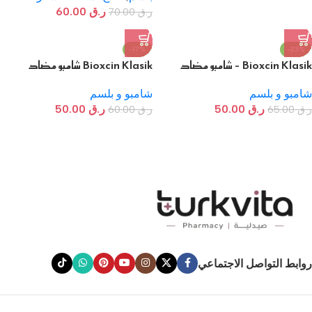
ر.ق
60.00
ر.ق
70.00
-17%
-23%
Bioxcin Klasik – شامبو مضاد
Bioxcin Klasik شامبو مضاد
لتساقط الشعر للشعر الجاف/العادي
لتساقط الشعر – للشعر الدهني
شامبو و بلسم
شامبو و بلسم
ر.ق
50.00
ر.ق
50.00
ر.ق
65.00
ر.ق
60.00
Read more
روابط التواصل الاجتماعي