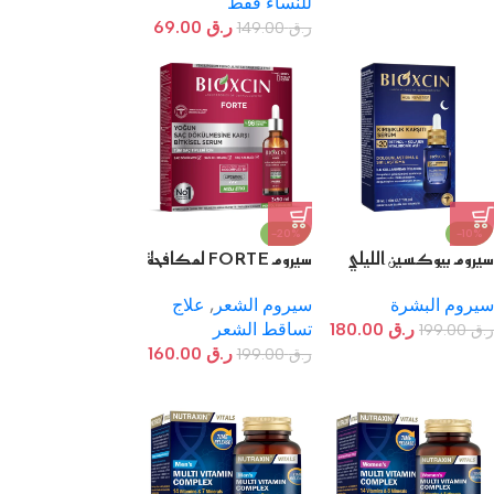
للنساء فقط
ر.ق
69.00
ر.ق
149.00
-20%
-10%
سيروم بيوكسين الليلي
سيروم FORTE لمكافحة
لمقاومة التجاعيد
التساقط الكثيف للشعر
سيروم البشرة
سيروم الشعر
,
علاج
ر.ق
180.00
تساقط الشعر
ر.ق
199.00
ر.ق
160.00
ر.ق
199.00