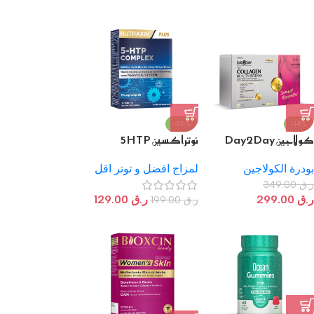
-35%
-14%
كولاجين Day2Day
نوتراكسين 5HTP
بيوتي إنتنس بطعم الفراولة
كومبلكس: تركيبة
– 30 ساشيه
متطورة
بودرة الكولاجين
لمزاج افضل و توتر اقل
ر.ق
349.00
ر.ق
299.00
ر.ق
129.00
ر.ق
199.00