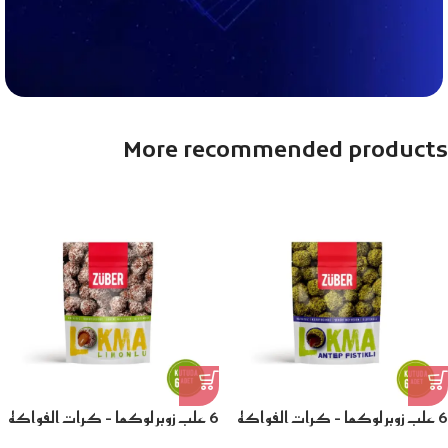
More recommended products
6 علب زوبر لوكما – كرات الفواكه
6 علب زوبر لوكما – كرات الفواكه
المغطاة بالفستق العنتابي وحشوة
بالليمون وحشوة كريمة اللوز