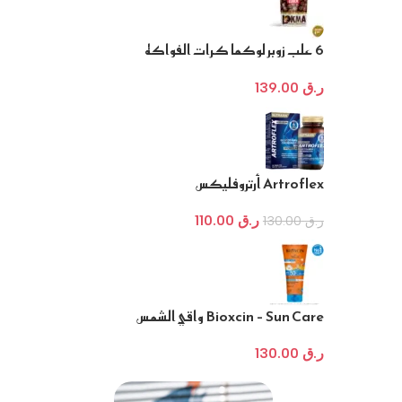
6 علب زوبر لوكما كرات الفواكه
بحبوب الكاكاو وحشوة كريمة
البندق المحمصة
ر.ق
139.00
Artroflex أرتروفليكس
ر.ق
110.00
ر.ق
130.00
Bioxcin – Sun Care واقي الشمس
للأطفال
ر.ق
130.00