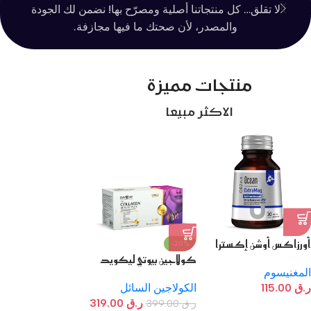
لا تقلق… كل منتجاتنا أصلية ومصرّح بها! نضمن لك الجودة
تس
والمصدر، لأن صحتك ما فيها مجازفة.
منتجات مميزة
الاكثر مبيعا
أورزاكس أوشن إكسترا
-20%
ماغ
كولاجين بيوتي ليكويد
بلس – 10,000 مجم
المغنيسوم
كولاجين في كل جرعة
ر.ق
115.00
الكولاجين السائل
بنكهة المانجو اللذيذة
ر.ق
319.00
ر.ق
399.00