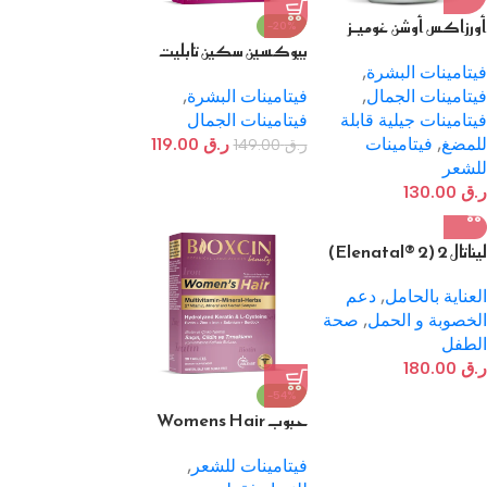
أورزاكس أوشن غوميـز
-20%
HSN – 60 حبة جيلاتين
بيوكسين سكين تابليت
مطاطية
للنساء
فيتامينات البشرة
,
فيتامينات الجمال
,
فيتامينات البشرة
,
فيتامينات جيلية قابلة
فيتامينات الجمال
للمضغ
,
فيتامينات
ر.ق
119.00
ر.ق
149.00
للشعر
ر.ق
130.00
ليناتال 2 (Elenatal® 2)
– 30 كبسولة للثلثين
الثاني والثالث من الحمل
العناية بالحامل
,
دعم
الخصوبة و الحمل
,
صحة
الطفل
ر.ق
180.00
-54%
حبوب Womens Hair
من بيوكسين 30 قرص
فيتامينات للشعر
,