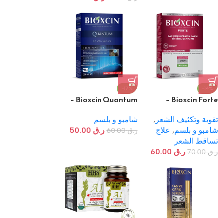
-17%
-14%
Bioxcin Quantum –
Bioxcin Forte –
بيوكسين فورت شامبو
شامبو منح-الحجم (للشعر
ضد تساقط الشعر
الجاف/الطبيعي)
تقوية وتكثيف الشعر
,
شامبو و بلسم
شامبو و بلسم
,
علاج
ر.ق
50.00
ر.ق
60.00
تساقط الشعر
ر.ق
60.00
ر.ق
70.00