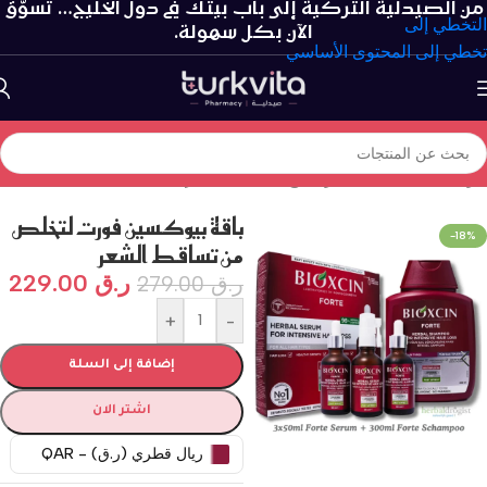
من الصيدلية التركية إلى باب بيتك في دول الخليج… تسوّق
التخطي إلى
الآن بكل سهولة.
تخطي إلى المحتوى الأساسي
الرئيسية
/
العناية بالشعر
/
علاج تساقط الشعر
باقة بيوكسين فورت لتخلص
-18%
من تساقط الشعر
ر.ق
229.00
ر.ق
279.00
+
-
إضافة إلى السلة
اشتر الان
ريال قطري (ر.ق) - QAR