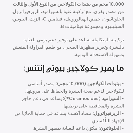
10,000 مجم من ببتيدات الكولاجين من النوع الأول والثالث
من مصدر بقري، مع تركيبة غنية بالسيراميد، الريزفيراترول،
الجلوتاثيون، حمض الهيالورونيك، فيتامين C، الزنك، البيوتين،
السيلينيوم ومجموعة فيتامينات B.
تركيبته المتكاملة تساعد على توفير دعم يومي للعناية
بالبشرة وتعزيز مظهرها الصحي، مع طعم الفراولة المنعش
وسهولة الاستخدام اليومية.
ما يميز كولاجين بيوتي إنتنس:
•
ببتيدات الكولاجين (10,000 مجم):
مصدر أساسي
للكولاجين لدعم صحة البشرة والحفاظ على مرونتها.
•
السيراميد (Ceramosides®):
يساعد في دعم حاجز
البشرة والمحافظة على ترطيبها.
•
الريزفيراترول:
مضاد أكسدة يساعد في حماية الخلايا من
الإجهاد التأكسدي.
•
الجلوتاثيون:
مكوّن داعم للعناية بمظهر البشرة.