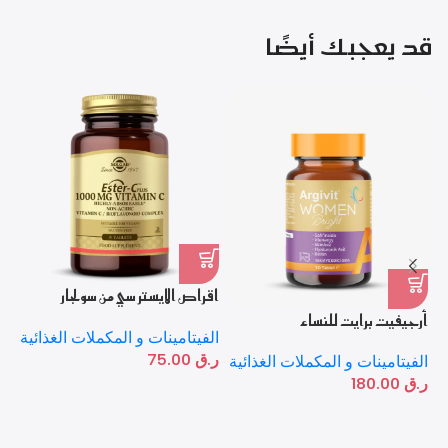
قد يعجبك أيضًا
اقراص الايستر سي من سولجار
بخلاصة فيتامين سي 30 كبسولة
أرجيفيت برايت للنساء
%
1000 مجم
الفيتامينات و المكملات الغذائية
ا
ر.ق
75.00
الفيتامينات و المكملات الغذائية
حب
ر.ق
180.00
ال
ر.