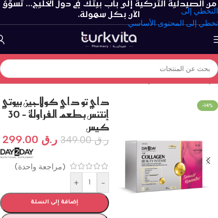
من الصيدلية التركية إلى باب بيتك في دول الخليج… تسوّق
التخطي إلى
الآن بكل سهولة.
تخطي إلى المحتوى الأساسي
الرئيسية
/
الفيتامينات و المكملات الغذائية
داي تو داي كولاجين بيوتي
-14%
إنتنس بطعم الفراولة – 30
كيس
ر.ق
299.00
ر.ق
349.00
(مراجعة واحدة)
+
-
إضافة إلى السلة