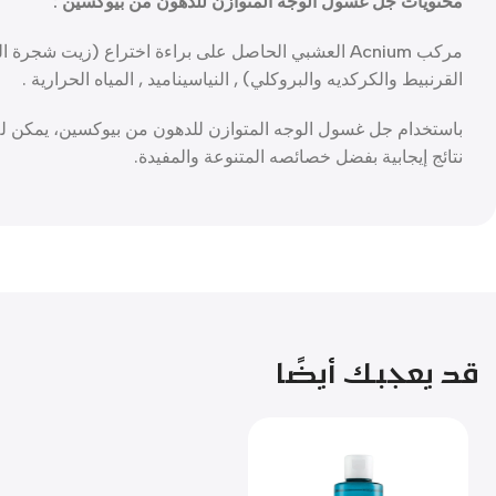
محتويات جل غسول الوجه المتوازن للدهون من بيوكسين :
مركب Acnium العشبي الحاصل على براءة اختراع (زيت شجرة
القرنبيط والكركديه والبروكلي) , النياسيناميد , المياه الحرارية .
باستخدام جل غسول الوجه المتوازن للدهون من بيوكسين، يمكن لل
نتائج إيجابية بفضل خصائصه المتنوعة والمفيدة.
قد يعجبك أيضًا