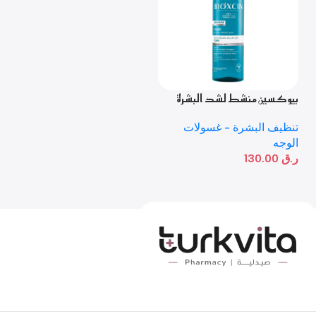
بيوكسين منشط لشد البشرة
المعرضة لحب الشباب 200 مل
تنظيف البشرة - غسولات
الوجه
ر.ق
130.00