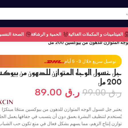
الفيتامينات و المكملات الغذائية
الحمية و الرشاقة
الصحة النفسي
 المتوازن للدهون من بيوكسين 200 مل
توصيل سريع خلال 3- 5 أيام
جل غسول الوجه المتوازن للدهون من بيوك
200 مل
ر.ق
89.00
ر.ق
99.00
يعتبر جل غسول الوجه المتوازن للدهون من بيوكسين منتجًا مبتكرًا
يُستخدم لتنظيف البشرة بعمق دون أن يتسبب في جفافها.يعمل الج
توازن إنتاج الزهم، مما يسهم بشكل فعال في منع تكون حب الشباب