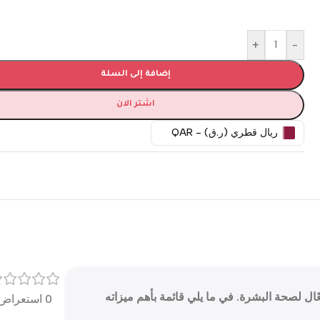
+
-
إضافة إلى السلة
اشتر الان
ريال قطري (ر.ق) - QAR
ل لصحة البشرة. في ما يلي قائمة بأهم ميزاته
0 استعراض