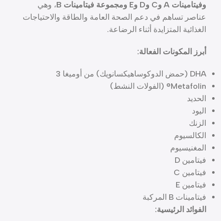
وفيتامينات A وC وD وE ومجموعة فيتامينات B
، وهي
عناصر تساهم في دعم الصحة العامة والطاقة والاحتياجات
الغذائية المتزايدة أثناء الرضاعة.
أبرز المكونات الفعالة:
DHA (حمض الدوكوساهيكسانويك) من أوميغا 3
Metafolin® (الفولات النشط)
الحديد
اليود
الزنك
الكالسيوم
المغنيسيوم
فيتامين D
فيتامين C
فيتامين E
فيتامينات B المركبة
الفوائد الرئيسية: