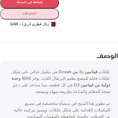
إضافة إلى السلة
اشتر الان
ريال قطري (ر.ق) - QAR
الوصف
علكات
فيتامين د3 من Ocean
هي مكمل غذائي على شكل
علكات قابلة للمضغ بطعم البرتقال اللذيذ، يوفر
1000 وحدة
دولية من فيتامين D3
في كل قطعة، مما يساعد على دعم
صحة العظام والمناعة بطريقة سهلة وممتعة.
تم تطوير هذا المنتج في منشأة متخصصة في تصنيع
المكملات الغذائية على شكل علكات، ويتميز بتركيبة خالية
من الجيلاتين والمواد الحافظة والملونات الصناعية.