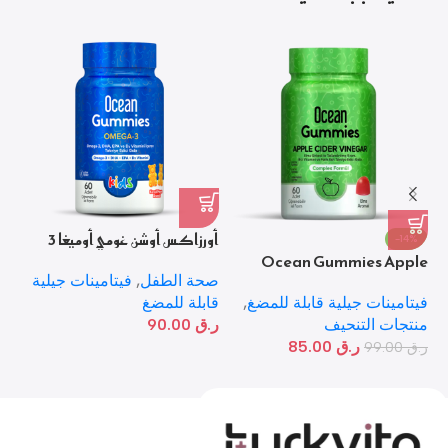
أورزاكس أوشن غومي أوميغا 3
-14%
Ocean Gummies Apple
للأطفال – 60 حبة قابلة للمضغ
60 حبة جيلا
Cider خل التفاح – مكمل غذائي
صحة الطفل
,
فيتامينات جيلية
في
قابل للمضغ بنكهة التفاح
فيتامينات جيلية قابلة للمضغ
,
قابلة للمضغ
ال
منتجات التنحيف
ر.ق
90.00
لل
ر.ق
85.00
ر.
ر.ق
99.00