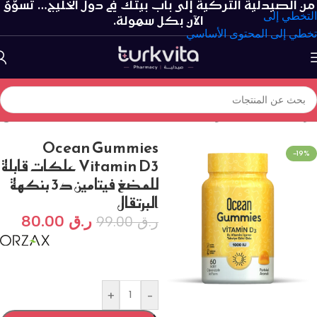
من الصيدلية التركية إلى باب بيتك في دول الخليج… تسوّق
التخطي إلى
الآن بكل سهولة.
تخطي إلى المحتوى الأساسي
الرئيسية
/
الفيتامينات و المكملات الغذائية
/
فيتامينات جيلية قابلة للمضغ
Ocean Gummies
-19%
Vitamin D3 علكات قابلة
للمضغ فيتامين د3 بنكهة
البرتقال
ر.ق
80.00
ر.ق
99.00
+
-