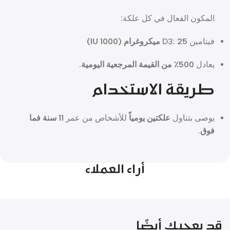
المكون الفعال في كل علكة:
فيتامين D3:
25 ميكروغرام (1000 IU)
يعادل
500٪ من القيمة المرجعية اليومية
.
طريقة الاستخدام
يوصى بتناول
علكتين يومياً
للأشخاص من عمر
11 سنة فما
فوق
.
أراء العملاء
قد يعجبك أيضًا