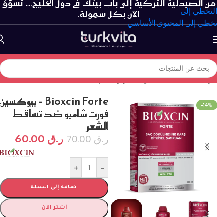
من الصيدلية التركية إلى باب بيتك في دول الخليج… تسوّق
التخطي إلى
الآن بكل سهولة.
تخطي إلى المحتوى الأساسي
الرئيسية
/
العناية بالشعر
/
شامبو و بلسم
Bioxcin Forte – بيوكسين
-14%
فورت شامبو ضد تساقط
الشعر
ر.ق
60.00
ر.ق
70.00
+
-
إضافة إلى السلة
اشتر الان