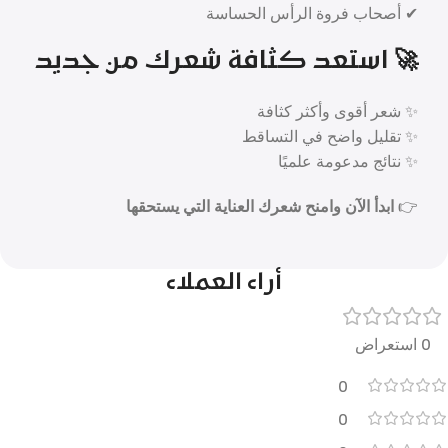
✔ أصحاب فروة الرأس الحساسة
🚀 استعد كثافة شعرك من جديد
✨ شعر أقوى وأكثر كثافة
✨ تقليل واضح في التساقط
✨ نتائج مدعومة علميًا
👉
ابدأ الآن وامنح شعرك العناية التي يستحقها
أراء العملاء
0 استعراض
0
0