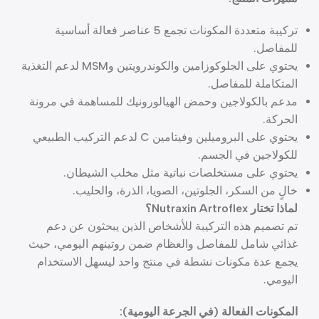
تركيبة متعددة المكونات تجمع 5 عناصر فعالة أساسية
للمفاصل.
يحتوي على الجلوكوزامين والكوندرويتين وMSM لدعم التغذية
المتكاملة للمفاصل.
مدعم بالكولاجين وحمض الهيالورونيك للمساهمة في مرونة
الحركة.
يحتوي على البروميلين وفيتامين C لدعم التركيب الطبيعي
للكولاجين في الجسم.
يحتوي على مستخلصات نباتية مثل مخلب الشيطان.
خالٍ من السكر، الجلوتين، الصويا، الذرة، والحليب.
لماذا تختار Nutraxin Artroflex؟
تم تصميم هذه التركيبة للأشخاص الذين يبحثون عن دعم
غذائي شامل للمفاصل والعظام ضمن روتينهم اليومي، حيث
يجمع عدة مكونات نشطة في منتج واحد ليسهل الاستخدام
اليومي.
المكونات الفعالة (في الجرعة اليومية):