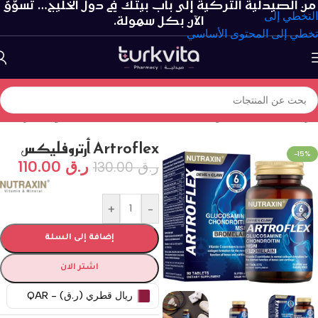
من الصيدلية التركية إلى باب بيتك في دول الخليج… تسوّق
التخطي إلى
الآن بكل سهولة.
تخطي إلى المحتوى الأساسي
الرئيسية
/
الفيتامينات و المكملات الغذائية
/
صحة المفاصل والغضاريف
Artroflex أرتروفليكس
-15%
ر.ق
110.00
ر.ق
130.00
+
-
إضافة إلى السلة
اشتر الان
ريال قطري (ر.ق) - QAR