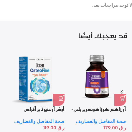
لا توجد مراجعات بعد.
قد يعجبك أيضًا
أورزاكس كوزاكوندرين بلس –
أوشن أوستيوفاين أقراص
أو
60 قرص
60 
صحة المفاصل والغضاريف
صحة المفاصل والغضاريف
صح
ر.ق
119.00
ر.ق
179.00
ر.