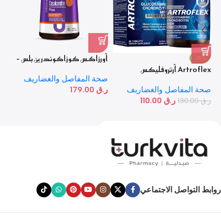
أورزاكس كوزاكوندرين بلس –
أو
-15%
Artroflex أرتروفليكس
60 قرص
صح
صحة المفاصل والغضاريف
صحة المفاصل والغضاريف
ر.
ر.ق
179.00
ر.ق
110.00
ر.ق
130.00
روابط التواصل الاجتماعي