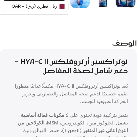
ريال قطري (ر.ق) - QAR
الوصف
نوتراكسين أرتروفلكس HYA-C II –
دعم شامل لصحة المفاصل
يُعد نوتراكسين أرتروفلكس HYA-C II مكملًا غذائيًا متطورًا
صُمم خصيصًا لدعم صحة المفاصل والغضاريف وتعزيز
الحركة الطبيعية للجسم.
يتميز بتركيبة قوية تحتوي على
6 مكونات فعالة أساسية
تشمل الجلوكوزامين، الكوندرويتين، MSM،
الكولاجين من
النوع الثاني غير المتغير (Type II)
، حمض الهيالورونيك،