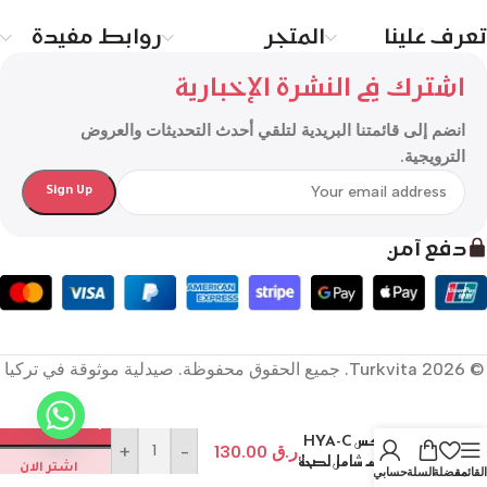
تعرف علينا
المتجر
روابط مفيدة
اشترك في النشرة الإخبارية
انضم إلى قائمتنا البريدية لتلقي أحدث التحديثات والعروض
الترويجية.
دفع آمن
© 2026 Turkvita. جميع الحقوق محفوظة. صيدلية موثوقة في تركيا
نوتراكسين
إضافة إلى السلة
أرتروفلكس HYA-C
ر.ق
130.00
-
+
II – دعم شامل لصحة
اشتر الان
القائمة
مفضلة
السلة
حسابي
المفاصل