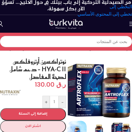
من الصيدلية التركية إلى باب بيتك في دول الخليج… تسوّق
التخطي إلى
الآن بكل سهولة.
تخطي إلى المحتوى الأساسي
الرئيسية
/
الفيتامينات و المكملات الغذائية
/
صحة المفاصل والغضاريف
نوتراكسين أرتروفلكس
HYA-C II – دعم شامل
لصحة المفاصل
ر.ق
130.00
+
-
إضافة إلى السلة
اشتر الان