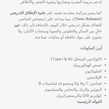
لدعم مرونة البشرة ونضارتها وتقوية الشعر والأظافر.
كما يتميز بتركيبة متقدمة تعتمد على
تقنية الإطلاق التدريجي
(Time-Release)
، مما يساعد على امتصاص العناصر
الفعالة بشكل تدريجي خلال اليوم. بالإضافة إلى ذلك، فهو
خالٍ من السكر والجلوتين والصويا ومنتجات الألبان، ولا
يحتوي على مواد حافظة أو محليات صناعية.
أبرز المكونات:
الكولاجين المتحلل (Type I & III)
حمض الهيالورونيك
الجلوتاثيون
الإيلاستين
فيتامين C وA وD ومجموعة فيتامينات B
البيوتين والزنك والنحاس والسيلينيوم
كوإنزيم Q10 والريسفيراترول
الفوائد الرئيسية: