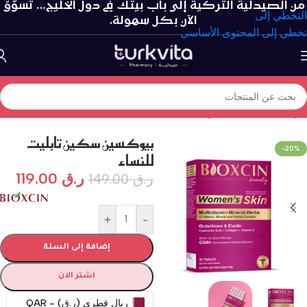
من الصيدلية التركية إلى باب بيتك في دول الخليج… تسوّق
التخطي إلى
الآن بكل سهولة.
تخطي إلى المحتوى الأساسي
الرئيسية
/
الفيتامينات و المكملات الغذائية
/
فيتامينات الجمال
بيوكسين سكين تابليت
-20%
للنساء
ر.ق
119.00
ر.ق
149.00
+
-
إضافة إلى السلة
اشتر الان
ريال قطري (ر.ق) - QAR