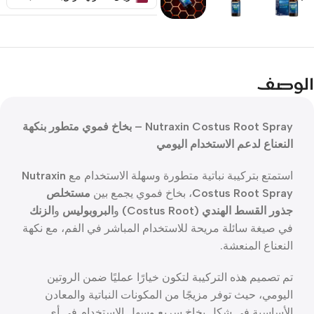
الوصف
Nutraxin Costus Root Spray – بخاخ فموي متطور بنكهة
النعناع لدعم الاستخدام اليومي
استمتع بتركيبة نباتية متطورة وسهلة الاستخدام مع
Nutraxin
Costus Root Spray
، بخاخ فموي يجمع بين
مستخلص
جذور القسط الهندي (Costus Root)
و
البروبوليس
و
الزنك
في صيغة سائلة مريحة للاستخدام المباشر في الفم، مع نكهة
النعناع المنعشة.
تم تصميم هذه التركيبة لتكون خيارًا عمليًا ضمن الروتين
اليومي، حيث توفر مزيجًا من المكونات النباتية والمعادن
الأساسية في شكل بخاخ سريع وسهل الاستخدام في أي