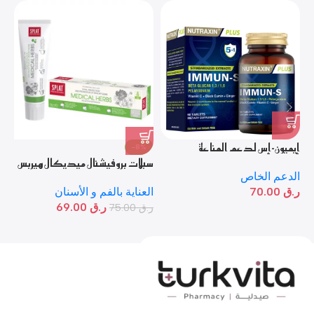
إيميون-إس لدعم المناعة
%
-8%
سبلات بروفيشنال ميديكال هيربس
سب
الدعم الخاص
– معجون أسنان طبي بالأعشاب
مع
ر.ق
70.00
العناية بالفم و الأسنان
ال
ر.ق
69.00
ر.ق
75.00
ر.