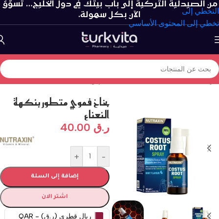
من الصيدلية التركية إلى باب بيتك في دول الخليج… تسوّق
التخطي إلى
الآن بكل سهولة.
تخطي إلى المحتوى الأساسي
الرئيسية
/
العناية الشخصية
/
العناية بالفم و الأسنان
بخاخ فموي متطور بنكهة
النعناع
ر.ق
40.00
+
-
إضافة إلى السلة
اشتر الان
ريال قطري (ر.ق) - QAR