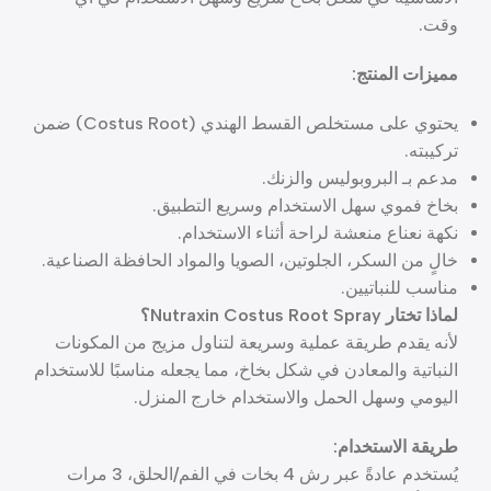
وقت.
مميزات المنتج:
يحتوي على مستخلص القسط الهندي (Costus Root) ضمن
تركيبته.
مدعم بـ البروبوليس والزنك.
بخاخ فموي سهل الاستخدام وسريع التطبيق.
نكهة نعناع منعشة لراحة أثناء الاستخدام.
خالٍ من السكر، الجلوتين، الصويا والمواد الحافظة الصناعية.
مناسب للنباتيين.
لماذا تختار Nutraxin Costus Root Spray؟
لأنه يقدم طريقة عملية وسريعة لتناول مزيج من المكونات
النباتية والمعادن في شكل بخاخ، مما يجعله مناسبًا للاستخدام
اليومي وسهل الحمل والاستخدام خارج المنزل.
طريقة الاستخدام:
يُستخدم عادةً عبر رش 4 بخات في الفم/الحلق، 3 مرات