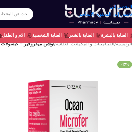
التخطي إلى
تخطي إلى المحتوى الأساسي
العناية بالبشرة
العناية بالشعر
العناية الشخصية
الام و الطفل
الرئيسية
/
الفيتامينات و المكملات الغذائية
/
أوشن ميكروفير – كبسولات ا
-17%