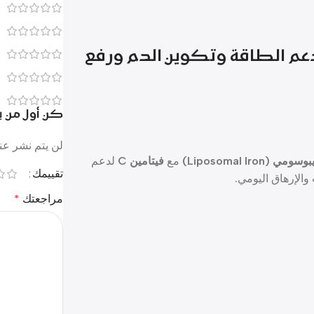
ليبوسومي متطور مع فيتامين C لدعم الطاقة وتكوين الدم ورفع
كن أول من 
لن يتم نشر عنو
ي (Liposomal Iron)
مع
فيتامين C
لدعم
تقييمك
الإرهاق اليومي.
مراجعتك
*