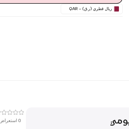
ريال قطري (ر.ق) - QAR
يومي
0 استعراض