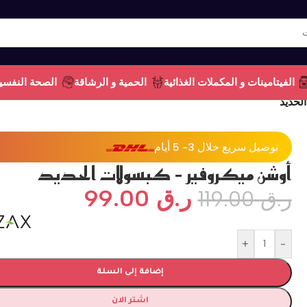
الفيتامينات و المكملات الغذائية
الحمية و الرشاقة
الصحة النفسي
لحديد
توصيل سريع خلال 3- 5 أيام
أوشن ميكروفير – كبسولات الحديد
ر.ق
99.00
ر.ق
119.00
+
-
إضافة إلى السلة
اشتر الان