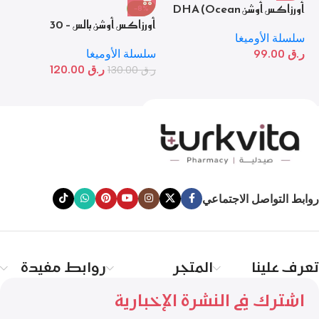
أورزاكس أوشن DHA (Ocean
-8%
DHA) – مكمل أوميغا 3 عالي
أورزاكس أوشن بالس – 30
أوميغا
النقاء
كبسولة جيلاتينية رخوة
سلسلة الأوميغا
سل
ر.ق
99.00
سلسلة الأوميغا
ر.
ر.ق
120.00
ر.ق
130.00
روابط التواصل الاجتماعي
تعرف علينا
المتجر
روابط مفيدة
اشترك في النشرة الإخبارية