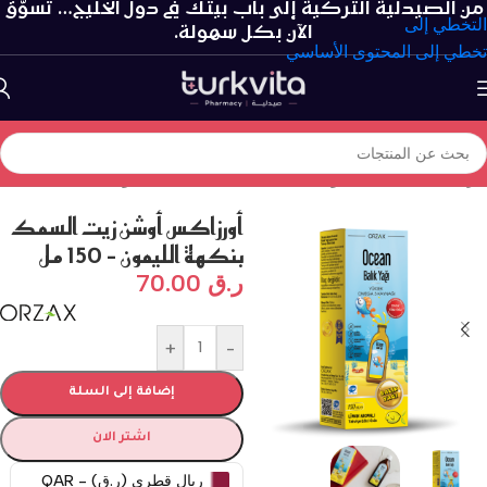
من الصيدلية التركية إلى باب بيتك في دول الخليج… تسوّق
التخطي إلى
الآن بكل سهولة.
تخطي إلى المحتوى الأساسي
الرئيسية
/
الفيتامينات و المكملات الغذائية
/
سلسلة الأوميغا
أورزاكس أوشن زيت السمك
بنكهة الليمون – 150 مل
ر.ق
70.00
+
-
إضافة إلى السلة
اشتر الان
ريال قطري (ر.ق) - QAR