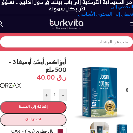
من الصيدلية التركية إلى باب بيتك في دول الخليج… تسوّق
التخطي إلى
الآن بكل سهولة.
تخطي إلى المحتوى الأساسي
الرئيسية
/
الفيتامينات و المكملات الغذائية
/
سلسلة الأوميغا
أورزاكس أوشن أوميغا 3 –
500 ملغ
ر.ق
40.00
+
-
إضافة إلى السلة
اشتر الان
ريال قطري (ر.ق) - QAR