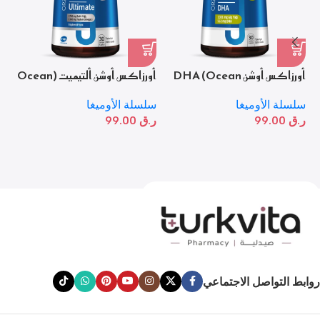
أورزاكس أوشن DHA (Ocean
أورزاكس أوشن ألتيميت (Ocean
أو
DHA) – مكمل أوميغا 3 عالي
Ultimate) – أوميغا 3 عالي
بنك
النقاء
التركيز
سلسلة الأوميغا
سلسلة الأوميغا
سل
ر.ق
99.00
ر.ق
99.00
ر.
روابط التواصل الاجتماعي