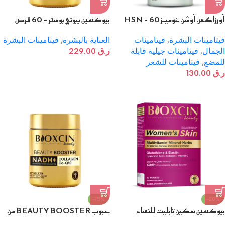
أورزاكس أوشن غوميـز HSN – 60
بيوكسين بيوتي بوستر – 60 قرص
حبة جيلاتين مطاطية
العناية بالبشرة
,
فيتامينات البشرة
فيتامينات البشرة
,
فيتامينات
ر.ق
229.00
الجمال
,
فيتامينات جيلية قابلة
للمضغ
,
فيتامينات للشعر
ر.ق
130.00
-15%
-20%
بيوكسين سكين تابليت للنساء
حبوب BEAUTY BOOSTER من
بيوكسين 60 قرص