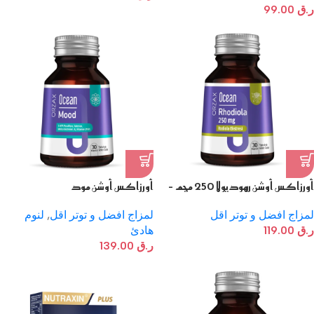
ر.ق
99.00
أورزاكس أوشن رهوديولا 250 مجم –
أورزاكس أوشن مود
30 كبسولة نباتية
لمزاج افضل و توتر اقل
,
لنوم
لمزاج افضل و توتر اقل
هادئ
ر.ق
119.00
ر.ق
139.00