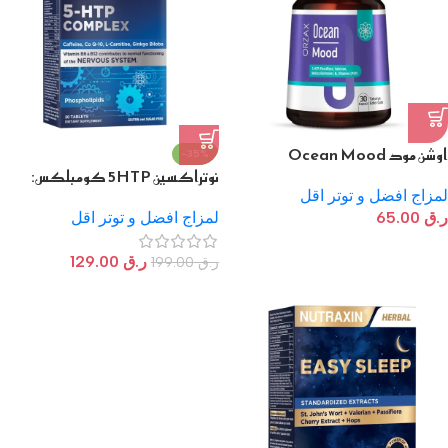
اوشن مود Ocean Mood
-35%
نوتراكسين 5HTP كومبلكس:
لمزاج افضل و توتر اقل
تركيبة متطورة
ر.ق
65.00
لمزاج افضل و توتر اقل
ر.ق
129.00
ر.ق
199.00