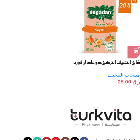
شاي التنحيف التركي دوغادان فورم
بالمشمش
منتجات التنحيف
ر.ق
25.00