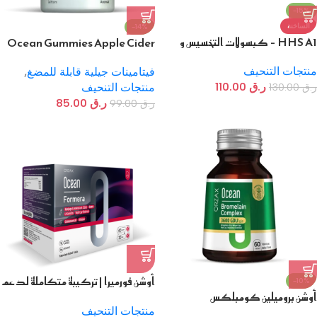
-15%
الساخنة
-14%
HHS A1 – كبسولات التخسيس و
Ocean Gummies Apple Cider
التنحيف العشبية
خل التفاح – مكمل غذائي قابل
منتجات التنحيف
للمضغ بنكهة التفاح
فيتامينات جيلية قابلة للمضغ
,
ر.ق
110.00
ر.ق
130.00
منتجات التنحيف
ر.ق
85.00
ر.ق
99.00
أوشن فورميرا | تركيبة متكاملة لدعم
-10%
أوشن بروميلين كومبلكس
التحكم بالوزن والطاقة اليومية
منتجات التنحيف