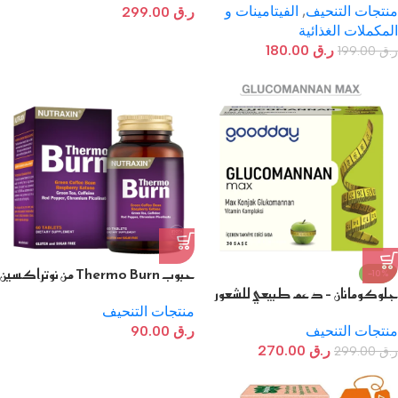
منتجات التنحيف
,
الفيتامينات و
ر.ق
299.00
المكملات الغذائية
ر.ق
180.00
ر.ق
199.00
حبوب Thermo Burn من نوتراكسين
-10%
جلوكومانان – دعم طبيعي للشعور
لحرق الدهون 60 حبة
بالشبع وإدارة الوزن
منتجات التنحيف
منتجات التنحيف
ر.ق
90.00
ر.ق
270.00
ر.ق
299.00