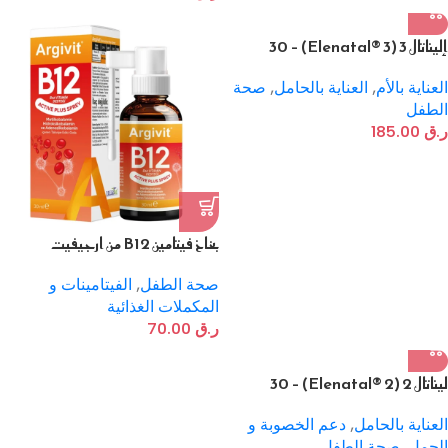
إليناتال 3 (Elenatal® 3) – 30
كبسولة لفترة الرضاعة الطبيعية
العناية بالأم
,
العناية بالحامل
,
صحة
الطفل
ر.ق
185.00
بخاخ فيتامين B12 من ارجيفيت
صحة الطفل
,
الفيتامينات و
المكملات الغذائية
ر.ق
70.00
ليناتال 2 (Elenatal® 2) – 30
كبسولة للثلثين الثاني والثالث من
الحمل
العناية بالحامل
,
دعم الخصوبة و
الحمل
,
صحة الطفل