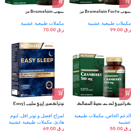
حبوب Bromelain Forte من
حبوب Bromelain من
Nutraxin مع الكروم 60 قرص
NUTRAXIN بتركيز 500 مجم 60
حبة
مكملات طبيعية عشبية
مكملات طبيعية عشبية
ر.ق
99.00
ر.ق
70.00
كرانبيري لدعم صحة المسالك
نوتراكسين إيزي سليب (Easy
البولية
Sleep)
الدعم الخاص
,
مكملات طبيعية
لمزاج افضل و توتر اقل
,
لنوم
عشبية
هادئ
,
مكملات طبيعية عشبية
ر.ق
55.00
ر.ق
69.00