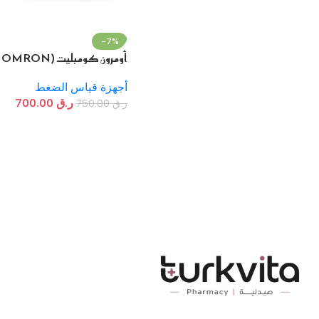
-7%
أومرون كومبليت (OMRON
Complete) – جهاز قياس 
الدم وتخطيط القل
أجهزة قياس الضغط
جهاز واحد
ر.ق
700.00
ر.ق
750.00